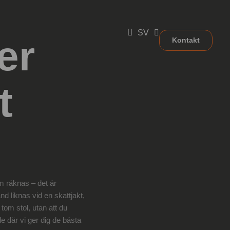
SV
er
Kontakt
t
om räknas – det är
 liknas vid en skattjakt,
 tom stol, utan att du
e där vi ger dig de bästa