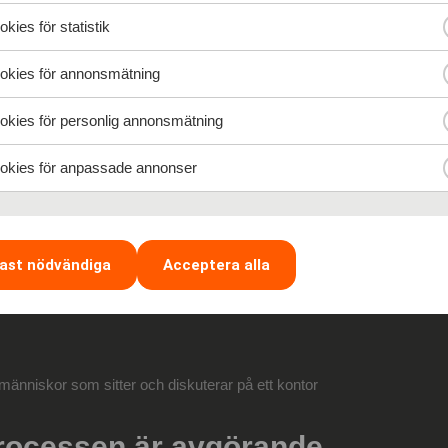
ig på ditt nätverk
kies för statistik
nte är vad du vet, utan vem du känner. När det kommer till att rekrytera
kies för annonsmätning
kies för personlig annonsmätning
kies för anpassade annonser
 och andra i ditt nätverk om de känner till någon som skulle passa för 
oner kan ofta vara mer värdefulla än ett CV.
ast nödvändiga
Acceptera alla
processen är avgörande