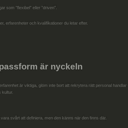
r som ”flexibel” eller ”driven”.
r, erfarenheter och kvalifikationer du letar efter.
l passform är nyckeln
farenhet är viktiga, glöm inte bort att rekrytera rätt personal handla
 kultur.
vara svårt att definiera, men den känns när den finns där.