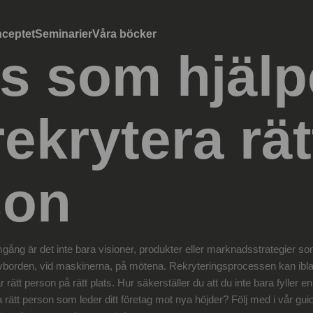
ceptet
Seminarier
Våra böcker
ps som hjälp
rekrytera rät
son
amgång är det inte bara visioner, produkter eller marknadsstrategier s
orden, vid maskinerna, på mötena. Rekryteringsprocessen kan ibland
rätt person på rätt plats. Hur säkerställer du att du inte bara fyller en
 rätt person som leder ditt företag mot nya höjder? Följ med i vår guid