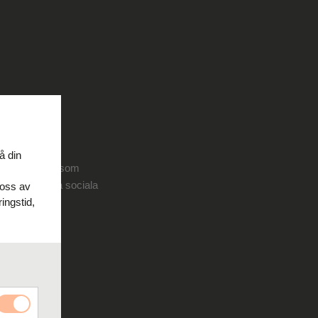
å din
ne-plattformar som
retagets egna sociala
 oss av
ingstid,
 rekrytering
.