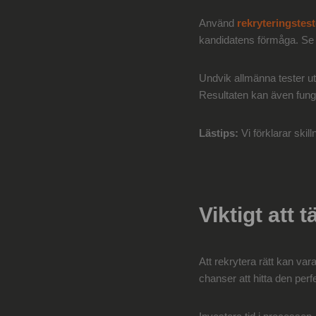
Använd
rekryteringstest
kandidatens förmåga. Se ti
Undvik allmänna tester utan
Resultaten kan även fung
Lästips:
Vi förklarar ski
Viktigt att 
Att rekrytera rätt kan va
chanser att hitta den perf