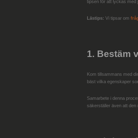
tipsen för att lyckas med j
Lästips:
Vi tipsar om
frå
1. Bestäm 
Kom tillsammans med dina
bäst vilka egenskaper so
Samarbete i denna proces
säkerställer även att de