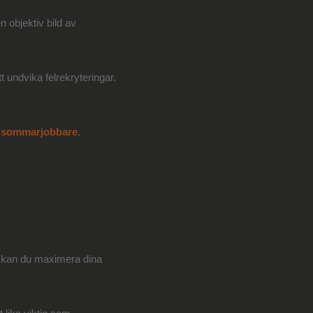
n objektiv bild av
tt undvika felrekryteringar.
er sommarjobbare
.
ng kan du maximera dina