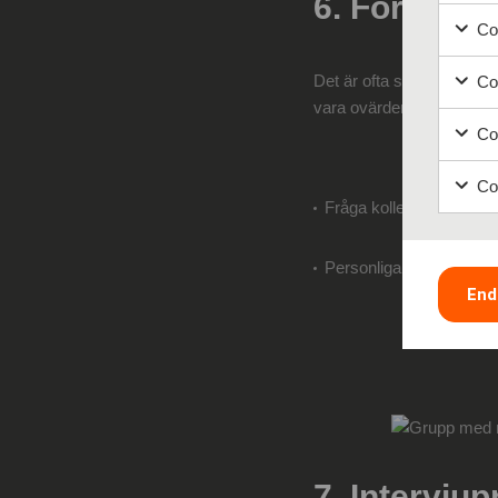
6. Förlita d
Coo
Det är ofta sagt att det i
Coo
vara ovärderligt.
Coo
Coo
Fråga kollegor, partners
Personliga rekommendati
End
7. Intervju