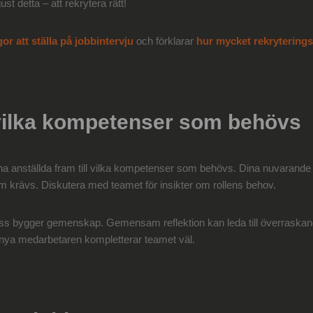
ust detta – att rekrytera rätt!
gor att ställa på jobbintervju
och förklarar
hur mycket rekrytering
vilka kompetenser som behövs
 anställda fram till vilka kompetenser som behövs. Dina nuvarande 
m krävs. Diskutera med teamet för insikter om rollens behov.
s bygger gemenskap. Gemensam reflektion kan leda till överraskand
n nya medarbetaren kompletterar teamet väl.