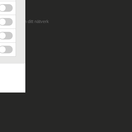
 personal, kan ditt nätverk
jobbet.