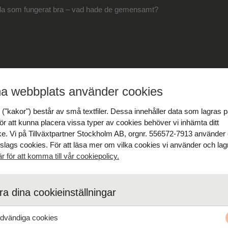
llda som fungerat bra – vad hade de gemensamt?
ekryteringsverktyg
a webbplats använder cookies
("kakor") består av små textfiler. Dessa innehåller data som lagras p
finns det massor av verktyg som kan hjälpa dig att rekrytera rätt. Onli
ör att kunna placera vissa typer av cookies behöver vi inhämta ditt
sajter kan vara mycket användbara. Glöm sen inte bort att använda fö
e. Vi på Tillväxtpartner Stockholm AB, orgnr. 556572-7913 använder
ill potentiella kandidater.
 slags cookies. För att läsa mer om vilka cookies vi använder och lagr
är för att komma till vår cookiepolicy.
t du behöver veta om
personlighetstester
och
bakgrundskontroll vid
a dina cookieinställningar
vändiga cookies