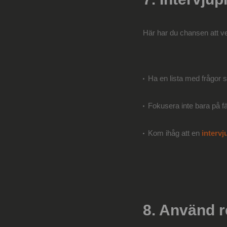
Här har du chansen att ver
Ha en lista med frågor s
Fokusera inte bara på fä
Kom ihåg att en
intervj
8. Använd r