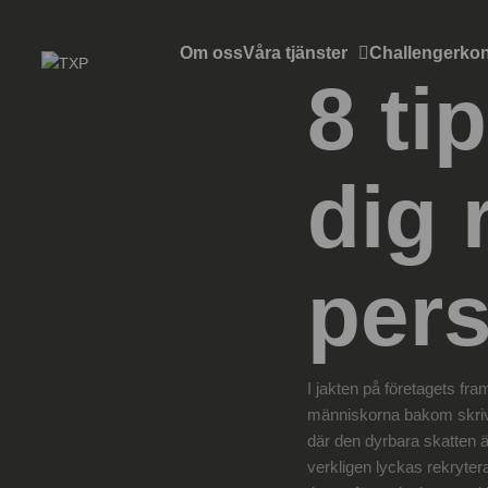
Om oss
Våra tjänster
Challengerkon
8 ti
dig 
per
I jakten på företagets fr
människorna bakom skrivb
där den dyrbara skatten är 
verkligen lyckas rekrytera