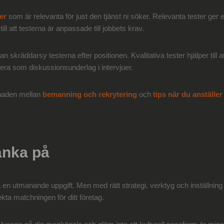
er
som är relevanta för just den tjänst ni söker. Relevanta tester ger e
ll att testerna är anpassade till jobbets krav.
 skräddarsy testerna efter positionen. Kvalitativa tester hjälper till a
era som diskussionsunderlag i intervjuer.
llnaden mellan
bemanning och rekrytering
och
tips när du anställ
tänka på
ra en utmanande uppgift. Men med rätt strategi, verktyg och inställni
ekta matchningen för ditt företag.