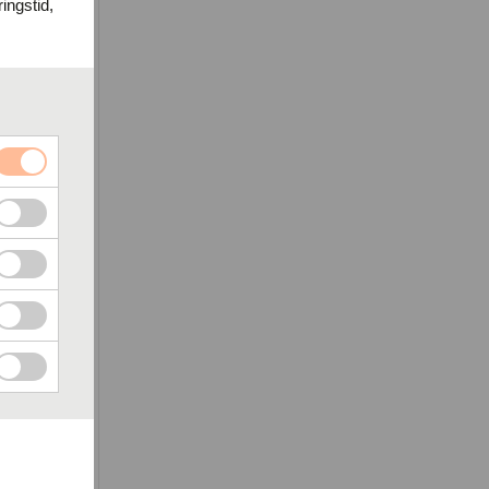
ingstid,
ätt
stå