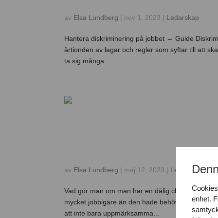
av
Elsa Lundberg
|
nov 1, 2023
|
Ledarskap
Hantera diskriminering på jobbet → Guide Diskrimi
årtionden av lagar och regler som syftar till att s
ta sig många...
Vad gör man om man h
förklarar!
Denn
av
Elsa Lundberg
|
maj 12, 2023
|
Ledarskap
Cookies 
Vad gör man om man har en dålig chef? → TXP förk
enhet. F
mycket jobbigare än den hade behövt vara. Dåligt l
samtyck
att inte bara uppmärksamma...