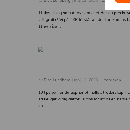
av
Elsa Lundberg
|
maj 12, 2023
|
Ledarskap
11 tips till dig som är ny som chef Har du precis l
fall, grattis! Vi på TXP förstår att det kan känna
11 av våra...
10 tips på hur du uppn
av
Elsa Lundberg
|
maj 12, 2023
|
Ledarskap
10 tips på hur du uppnår ett hållbart ledarskap Hå
artikel ger vi dig därför 10 tips för att bli en bät
du...
« Äldre inlägg