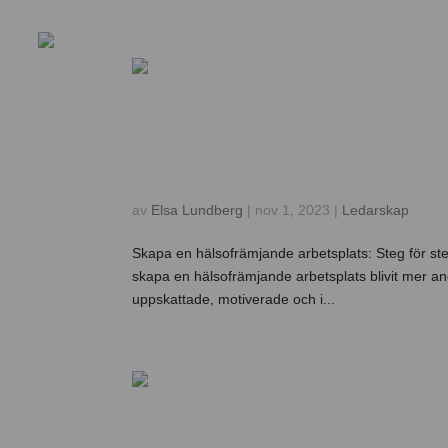
Om oss
Våra tjänster
Challengerkon
Skapa en hälsofrämjan
Guide
av
Elsa Lundberg
|
nov 1, 2023
|
Ledarskap
Skapa en hälsofrämjande arbetsplats: Steg för ste
skapa en hälsofrämjande arbetsplats blivit mer a
uppskattade, motiverade och i...
Hantera diskriminerin