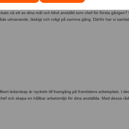
yckats nå ett av dina mål och blivit anställd som chef för första gången? 
s både utmanande, läskigt och roligt på samma gång. Därför har vi samlat
år ett hållbart ledarskap
llbart ledarskap är nyckeln till framgång på framtidens arbetsplats. I d
tre chef och skapa en hållbar arbetsmiljö för dina anställda. Med dessa rå