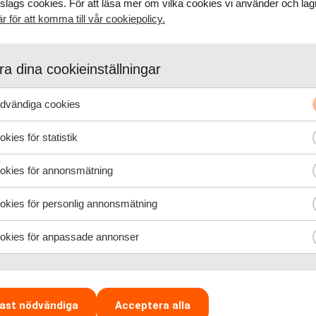
 slags cookies. För att läsa mer om vilka cookies vi använder och lagr
är för att komma till vår cookiepolicy.
a dina cookieinställningar
p driver ditt företag framåt
vändiga cookies
kies för statistik
t Att starta och driva företag kan vara en utmanande uppgift, men med r
rik resa. När man beslutar sig för att driva eget, är det viktigt att för
kies för annonsmätning
kies för personlig annonsmätning
kies för anpassade annonser
 ny som chef
ast nödvändiga
Acceptera alla