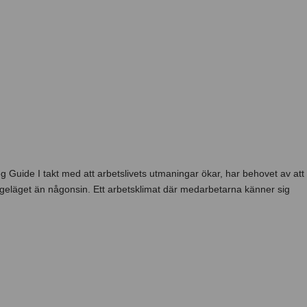
ceptet
Seminarier
Våra böcker
de arbetsplats: Steg för steg
g Guide I takt med att arbetslivets utmaningar ökar, har behovet av att
ngeläget än någonsin. Ett arbetsklimat där medarbetarna känner sig
g på jobbet → Guide