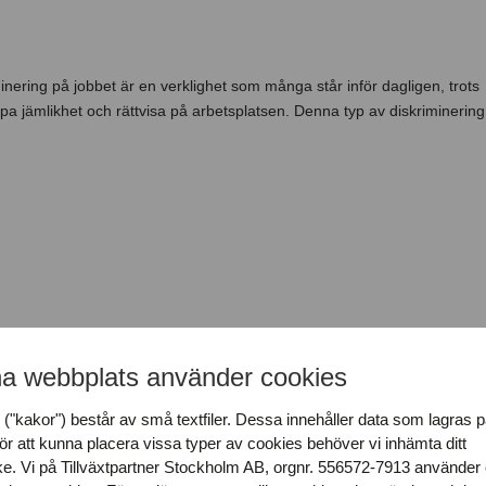
nering på jobbet är en verklighet som många står inför dagligen, trots
kapa jämlikhet och rättvisa på arbetsplatsen. Denna typ av diskriminerin
ar en dålig chef? → TXP
a webbplats använder cookies
("kakor") består av små textfiler. Dessa innehåller data som lagras p
larar! Att ha en dålig chef på sin arbetsplats kan göra vardagen så
ör att kunna placera vissa typer av cookies behöver vi inhämta ditt
edarskap kan leda till en rad negativa konsekvenser. Därför är det vikt
e. Vi på Tillväxtpartner Stockholm AB, orgnr. 556572-7913 använder