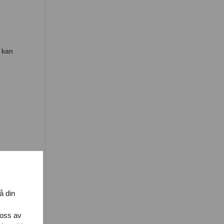
g kan
å din
igt
 oss av