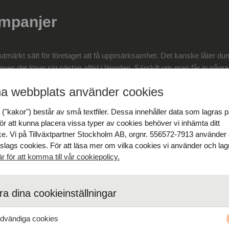
ampanjer
 utmärkt sätt för företaget att få uppmärksamhet. Det kanske låter dum
g, men det lönar sig nästan alltid i längden. Särskilt om man får in n
 på kampanjer:
a webbplats använder cookies
("kakor") består av små textfiler. Dessa innehåller data som lagras p
ör att kunna placera vissa typer av cookies behöver vi inhämta ditt
nde: Erbjud nedsatt pris för nya kunder
e. Vi på Tillväxtpartner Stockholm AB, orgnr. 556572-7913 använder
 slags cookies. För att läsa mer om vilka cookies vi använder och lagr
tt att få personer att testa företagets produkter
är för att komma till vår cookiepolicy.
ex. Black friday, Julrea, Alla hjärtans dag
a dina cookieinställningar
ta priser under en väldigt kort tid, tex. 24 timmar
vändiga cookies