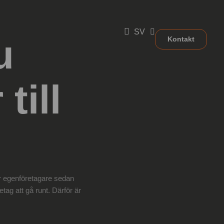
SV
u
Kontakt
till
r är egenföretagare sedan
retag att gå runt. Därför är