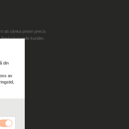
t att sänka priser precis
ågra återkommande kunder.
å din
 oss av
ingstid,