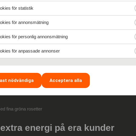
kies för statistik
iveaway på sociala medier
kies för annonsmätning
kies för personlig annonsmätning
törre följarskara på sociala medier kan det vara ett bra tillfälle att an
ett paket med några av era produkter eller tjänster.
kies för anpassade annonser
lta i en giveaway är att både kommentera, dela och följa kontot. Så ge
dning på sociala medier.
ast nödvändiga
Acceptera alla
en entreprenör är
och tipsar om hur du skaffar
passiva inkomstkäl
 extra energi på era kunder