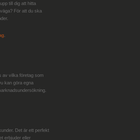
p till dig att hitta
ll väga? För att du ska
nder.
ag
.
ys av vilka företag som
 Du kan göra egna
 marknadsundersökning.
under. Det är ett perfekt
et erbjuder eller