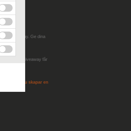
ordna en giveaway. Ge dina
nom att ha en giveaway får
lor
och
hur du skapar en