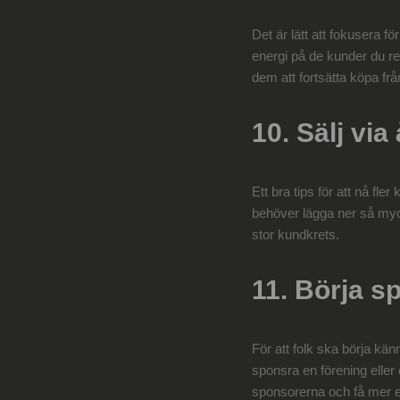
Det är lätt att fokusera f
energi på de kunder du red
dem att fortsätta köpa fr
10. Sälj via
Ett bra tips för att nå fle
behöver lägga ner så myck
stor kundkrets.
11. Börja s
För att folk ska börja kän
sponsra en förening elle
sponsorerna och få mer 