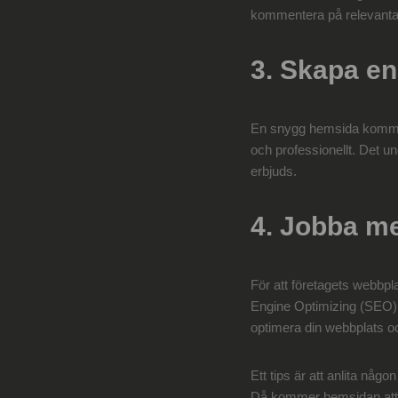
kommentera på relevanta 
3. Skapa e
En snygg hemsida kommer h
och professionellt. Det un
erbjuds.
4. Jobba m
För att företagets webbpl
Engine Optimizing (SEO). 
optimera din webbplats och
Ett tips är att anlita någ
Då kommer hemsidan att d