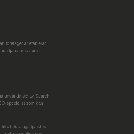
t företaget är etablerat
ag och tjänsterna som
 att använda sig av Search
 SEO-specialist som kan
l ditt företags tjänster.
as med information som