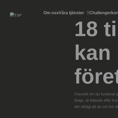
Om oss
Våra tjänster
Challengerkon
18 t
kan 
före
Oavsett om du funderar p
länge, är letande efter kun
det viktigt att du vet hur d