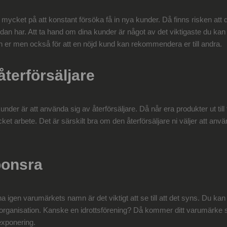
ör mycket på att konstant försöka få in nya kunder. Då finns risken att
an har. Att ta hand om dina kunder är något av det viktigaste du kan g
ån er men också för att en nöjd kund kan rekommendera er till andra.
 återförsäljare
r kunder är att använda sig av återförsäljare. Då når era produkter ut till
et arbete. Det är särskilt bra om den återförsäljare ni väljer att anv
ponsra
na igen varumärkets namn är det viktigt att se till att det syns. Du kan 
r organisation. Kanske en idrottsförening? Då kommer ditt varumärke
exponering.