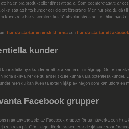
 att ha en bra produkt eller tjänst att sälja. Som egenföretagare är det up
a olika sätt att hitta kunder ger dig ett försprång. Men hur ska du gå ti
bra kundkrets har vi samlat våra 18 absolut bästa sätt att hitta nya ku
r om
hur du startar en enskild firma
och
hur du startar ett aktiebol
entiella kunder
r att kunna hitta nya kunder är att lära känna din målgrupp. Gör en anal
h börja skriva ner de du anser skulle kunna vara potentiella kunder.
 kunder men du kan även ta extern hjälp av någon som kan utföra en
levanta Facebook grupper
onsin att använda sig av Facebook grupper för att nätverka och hitta k
 börja sin resa på. Gör inlägg där du presenterar de tjänster som företag