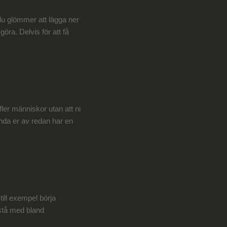
 du glömmer att lägga ner
öra. Delvis för att få
 fler människor utan att ni
ända er av redan har en
till exempel börja
 stå med bland