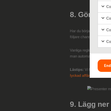
Coo
8. Gör en g
Coo
Coo
Har du börjat få en lite s
följare chansen att vinna 
Coo
Vanliga regler för att de
man automatiskt mer spri
End
Lästips:
Vi förklarar
vad 
lyckad affärsidé
.
9. Lägg ner