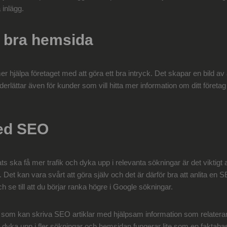
inlägg.
n bra hemsida
jälpa företaget med att göra ett bra intryck. Det skapar en bild av at
derlättar även för kunder som vill hitta mer information om ditt föret
ed SEO
ats ska få mer trafik och dyka upp i relevanta sökningar är det viktigt
Det kan vara svårt att göra själv och det är därför bra att anlita en
 se till att du börjar ranka högre i Google sökningar.
on som kan skriva SEO artiklar med hjälpsam information som relaterar til
yka upp i fler sökningar och hemsidan fungerar lite som en faktab