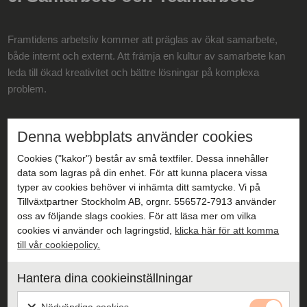
Framtidens arbetsliv kommer att präglas av ökat samarbete,
både internt och externt. Att främja en kultur av samarbete kan
leda till ökad kreativitet och bättre lösningar på komplexa
problem.
Lästips:
Ta reda på vad du kan göra vid
mobbning på
Denna webbplats använder cookies
arbetsplatsen
och hur man
arbetar med jämställdhet på
Cookies ("kakor") består av små textfiler. Dessa innehåller
arbetsplatsen
.
data som lagras på din enhet. För att kunna placera vissa
typer av cookies behöver vi inhämta ditt samtycke. Vi på
Tillväxtpartner Stockholm AB, orgnr. 556572-7913 använder
oss av följande slags cookies. För att läsa mer om vilka
cookies vi använder och lagringstid,
klicka här för att komma
7. Anpassning och Resiliens
till vår cookiepolicy.
Hantera dina cookieinställningar
I en snabbt föränderlig värld är anpassningsbarhet och resiliens
avgörande egenskaper för både individer och organisationer. Att
Nödvändiga cookies