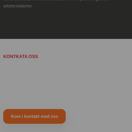
arbetsstationer.
KONTKATA OSS
Väckte bloggen några tankar?
Hoppas att bloggen fick dig tänka nytt eller annorlunda! Hör av
dig för mer info om Challengerkonceptet och det vi gör.
Kom i kontakt med oss