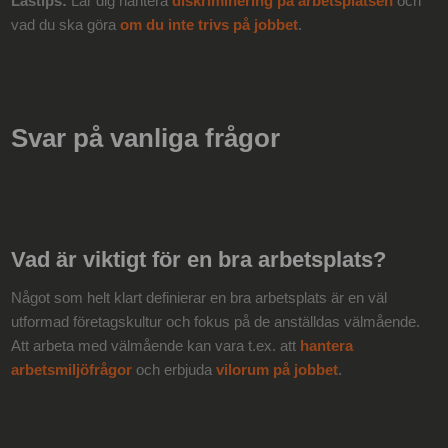
Lästips:
Lär dig hantera
diskriminering på arbetsplatsen
och
vad du ska göra
om du inte trivs på jobbet
.
Svar på vanliga frågor
Vad är viktigt för en bra arbetsplats?
Något som helt klart definierar en bra arbetsplats är en väl
utformad företagskultur och fokus på de anställdas välmående.
Att arbeta med välmående kan vara t.ex. att
hantera
arbetsmiljöfrågor
och erbjuda
vilorum på jobbet
.