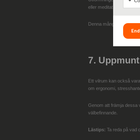
Coo
eller meditation, utrymmen 
Denna mångsidighet säkers
End
7. Uppmunt
Ett vilrum kan också vara
om ergonomi, stresshant
Genom att främja dessa va
välbefinnande.
Lästips:
Ta reda på vad 