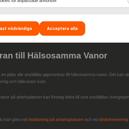
kies för anpassade annonser
för lättare fysiska aktiviteter, eller till och med ett litet kök för att f
täller att alla anställda, oavsett deras preferenser, kan dra nytta av
ast nödvändiga
Acceptera alla
ran till Hälsosamma Vanor
 en plats där anställda uppmuntras till hälsosamma vanor. Det kan u
ering och hälsosam kost.
nor på arbetsplatsen kan företag bidra till sina anställdas övergripa
du kan göra vid
mobbning på arbetsplatsen
och vid
diskriminering