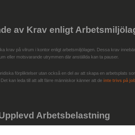
nde av Krav enligt Arbetsmiljöl
fika krav på vilrum i kontor enligt arbetsmiljölagen. Dessa krav innebä
ilrum eller motsvarande utrymmen där anställda kan ta pauser.
uridiska förpliktelser utan också en del av att skapa en arbetsplats 
Det kan leda till att allt färre människor känner att de
inte trivs på jo
 Upplevd Arbetsbelastning