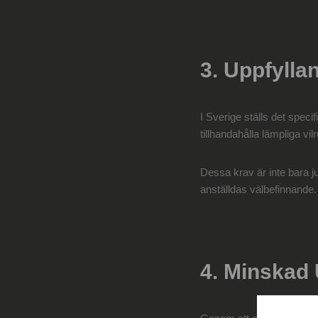
3. Uppfylla
I Sverige ställs det speci
tillhandahålla lämpliga v
Dessa krav är inte bara j
anställdas välbefinnande. 
4. Minskad