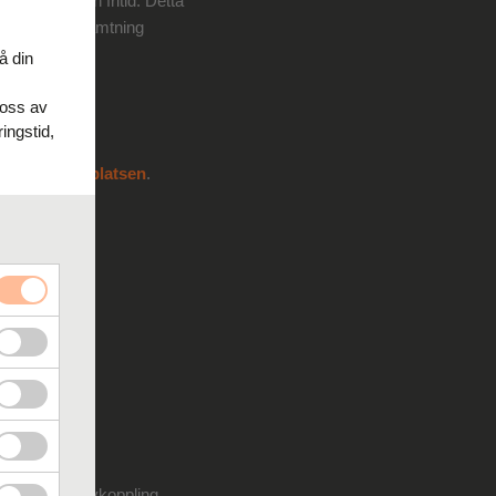
n arbete och fritid. Detta
ehov av återhämtning
å din
 oss av
ingstid,
et på arbetsplatsen
.
hov
 områden för avkoppling