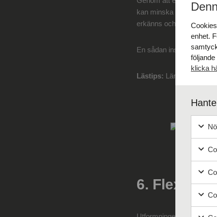
Genom att erbjuda ett vil
Denn
kan minska den upplevda 
erkänns och uppmuntras
Cookies 
enhet. F
samtyck
En sådan inställning kan 
följande
klicka h
Lästips:
Lär dig mer om
Hanter
Nöd
Coo
Coo
6. Flexibili
Coo
Utformningen av vilrum bör