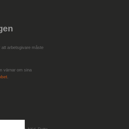
agen
r att arbetsgivare måste
som värnar om sina
bbet
.