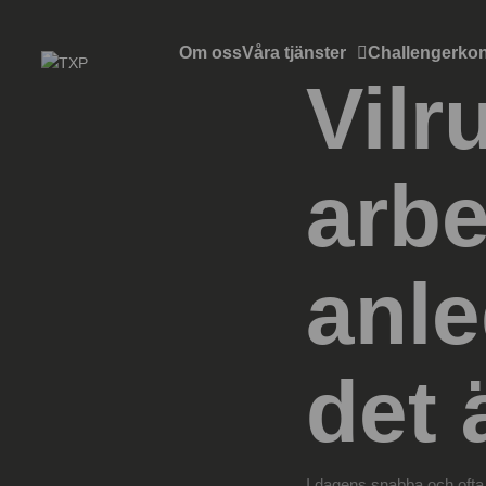
Om oss
Våra tjänster
Challengerkon
Vilr
arbe
anle
det 
I dagens snabba och ofta s