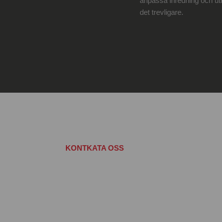
anpassa inredning och utru
det trevligare.
KONTKATA OSS
Väckte bloggen några
Hoppas att bloggen fick dig tänka nytt eller anno
för mer info om Challengerkonceptet och det vi g