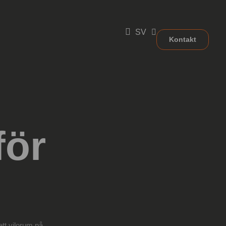
SV
Kontakt
för
ett vilorum på