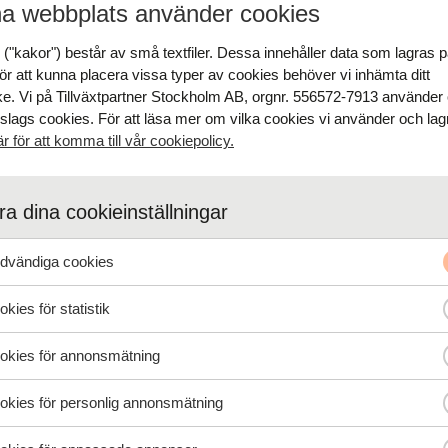
rum på arbetsplatsen kan företag visa att de värdesätter balansen mella
a webbplats använder cookies
arbetsbelastningen bland anställda, eftersom de känner att deras b
.
("kakor") består av små textfiler. Dessa innehåller data som lagras p
ör att kunna placera vissa typer av cookies behöver vi inhämta ditt
e. Vi på Tillväxtpartner Stockholm AB, orgnr. 556572-7913 använder
leda till minskad frånvaro och lägre personalomsättning.
 slags cookies. För att läsa mer om vilka cookies vi använder och lagr
är för att komma till vår cookiepolicy.
hur du skapar framtidens arbetsplats
och
arbetar med jämställdh
a dina cookieinställningar
vändiga cookies
kies för statistik
kies för annonsmätning
tet och Anpassning till Olika Be
kies för personlig annonsmätning
 vara flexibel för att tillgodose olika behov. Det kan inkludera tysta