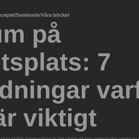
ceptet
Seminarier
Våra böcker
um på
tsplats: 7
dningar var
är viktigt
tressfyllda arbetsmiljöer är det viktigt att inte underskatta värdet av 