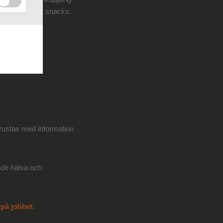
örbereda och äta snacks.
 vilrummet.
trustas med information
nde hälsa och
 på jobbet
.