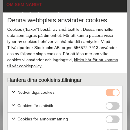
OM SEMINARIET
Mer info inom kort
Denna webbplats använder cookies
Cookies ("kakor") består av små textfiler. Dessa innehåller
data som lagras på din enhet. För att kunna placera vissa
typer av cookies behöver vi inhämta ditt samtycke. Vi på
Tillväxtpartner Stockholm AB, orgnr. 556572-7913 använder
oss av följande slags cookies. För att läsa mer om vilka
cookies vi använder och lagringstid,
klicka här för att komma
till vår cookiepolicy.
ANMÄLAN
Anmäl dig till seminariet
Hantera dina cookieinställningar
Nödvändiga cookies
Cookies för statistik
Cookies för annonsmätning