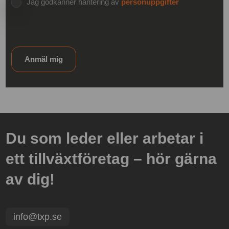
Jag godkänner hantering av
personuppgifter
Anmäl mig
Du som leder eller arbetar i
ett tillväxtföretag – hör gärna
av dig!
info@txp.se