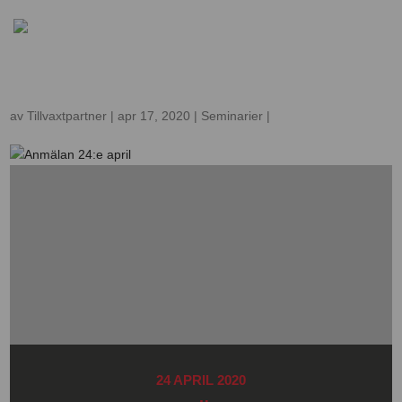
SV
Anmälan 24:e april
av
Tillvaxtpartner
|
apr 17, 2020
|
Seminarier
|
24 APRIL 2020