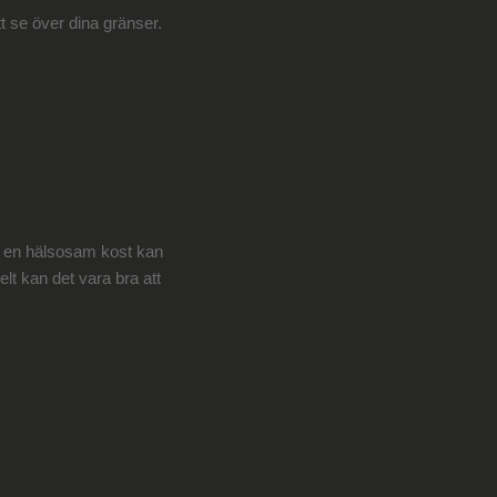
tt se över dina gränser.
h en hälsosam kost kan
lt kan det vara bra att