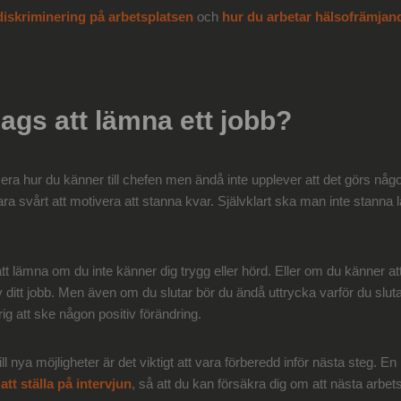
diskriminering på arbetsplatsen
och
hur du arbetar hälsofrämjan
dags att lämna ett jobb?
 hur du känner till chefen men ändå inte upplever att det görs något f
t vara svårt att motivera att stanna kvar. Självklart ska man inte stanna
tt lämna om du inte känner dig trygg eller hörd. Eller om du känner at
av ditt jobb. Men även om du slutar bör du ändå uttrycka varför du sluta
ig att ske någon positiv förändring.
l nya möjligheter är det viktigt att vara förberedd inför nästa steg. En
att ställa på intervjun
, så att du kan försäkra dig om att nästa arbet