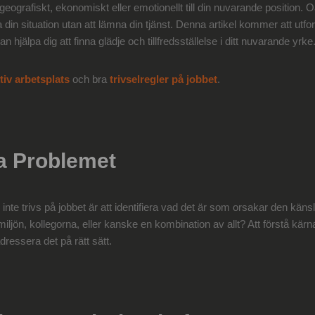
geografiskt, ekonomiskt eller emotionellt till din nuvarande position.
ra din situation utan att lämna din tjänst. Denna artikel kommer att utfo
 hjälpa dig att finna glädje och tillfredsställelse i ditt nuvarande yrke
tiv arbetsplats
och bra
trivselregler på jobbet
.
ra Problemet
inte trivs på jobbet är att identifiera vad det är som orsakar den käns
iljön, kollegorna, eller kanske en kombination av allt? Att förstå kärna
ressera det på rätt sätt.