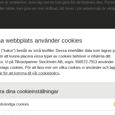
 är problemet, överväg vad du kan göra för att förändra den. Personlig
er bilder, kan göra en stor skillnad. Att trivas i sin arbetsmiljö är vikt
a webbplats använder cookies
 Hos Kollegor
("kakor") består av små textfiler. Dessa innehåller data som lagras p
ör att kunna placera vissa typer av cookies behöver vi inhämta ditt
arbetsplatsen är viktigt. Om man inte trivs på jobbet kan en bra relati
e. Vi på Tillväxtpartner Stockholm AB, orgnr. 556572-7913 använder
sam i sin situation. Sök stöd och försök att bygga upp en gemenskap
 slags cookies. För att läsa mer om vilka cookies vi använder och lagr
är för att komma till vår cookiepolicy.
som du gör kan det kännas bättre att ta upp det med chefen tillsammans
a dina cookieinställningar
vändiga cookies