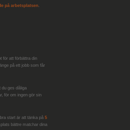
de på arbetsplatsen
.
ör att förbättra din
 länge på ett jobb som får
t du ges dåliga
r, för om ingen gör sin
 bra start är att tänka på
5
splats bättre matchar dina