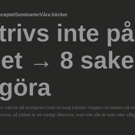
ceptet
Seminarier
Våra böcker
trivs inte på
et → 8 sake
 göra
m vaknar på morgonen med en tung känsla i magen vid tanken på ar
rivas på jobbet är ett vanligt dilemma, men inte alla är redo eller villiga 