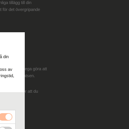
a tillägg till din
igt för det övergripande
å din
on med en kollega göra att
 oss av
 på arbetsplatsen.
ingstid,
. Istället för att du