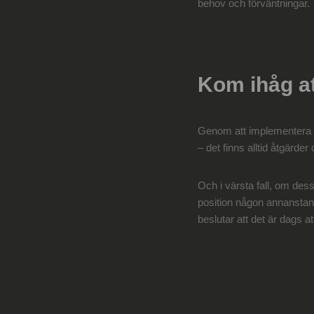
behov och förväntningar.
Kom ihåg a
Genom att implementera de
– det finns alltid åtgärder 
Och i värsta fall, om dess
position någon annanstans. 
beslutar att det är dags at