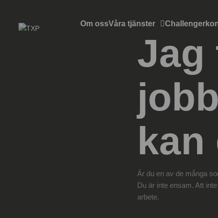
Om oss
Våra tjänster
Challengerkon
Jag 
jobb
kan
Är du en av de många so
Du är inte ensam. Att inte t
arbete.