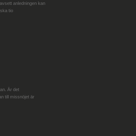
 Oavsett anledningen kan
rska tio
.
lan. Är det
n till missnöjet är