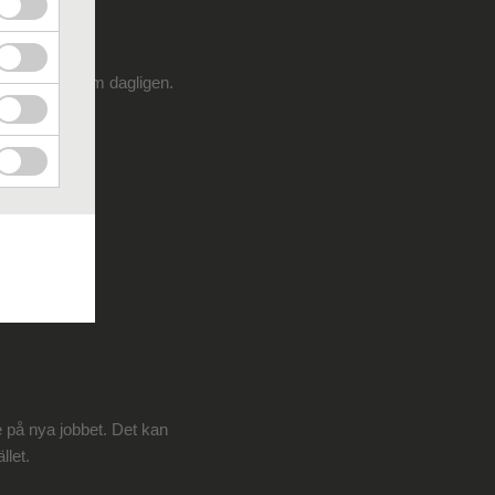
 arbeta mot dem dagligen.
nte på nya jobbet. Det kan
llet.