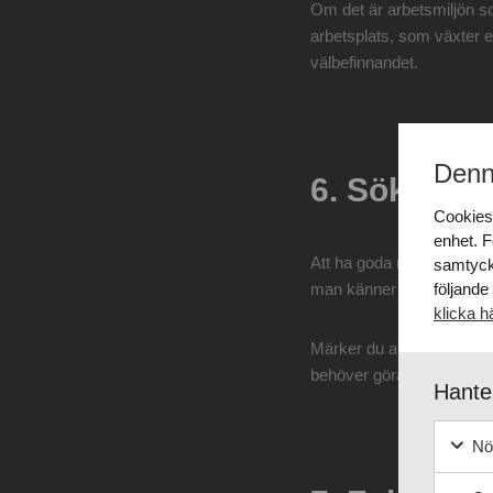
Om det är arbetsmiljön som
arbetsplats, som växter ell
välbefinnandet.
Denn
6. Sök Stöd
Cookies 
enhet. F
Att ha goda relationer på 
samtyck
man känner sig mindre en
följande
klicka h
Märker du att fler känner 
behöver göra det själv.
Hanter
Nöd